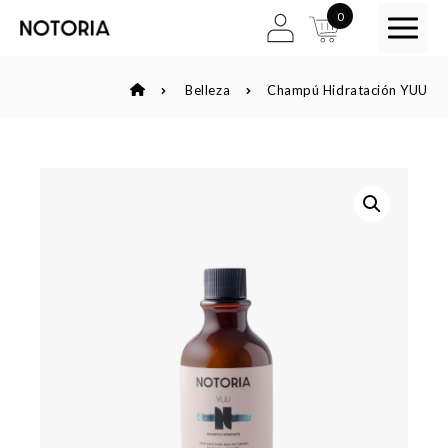
0
Belleza
Champú Hidratación YUU